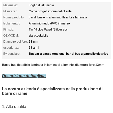
Materiale::
Foglio di alluminio
Misurare::
Come progettazione del cliente
Nome prodotto::
bar di buste in alluminio flessibile laminata
Isolamento::
Alluminio nudo /PVC immerso
Finisci::
Tin /Nickle Pated /Slilver ecc
OEM/ODM::
sia accettabile
Diametro del foro::
13 mm
esperienza::
18 anni
Busbar a bassa tensione
bar di bus a pannello elettrico
Evidenziare:
,
Barra bus flessibile laminata in lamina di alluminio, diametro foro 13mm
Descrizione dettagliata
La nostra azienda è specializzata nella produzione di
barre di rame
1, Alta qualità