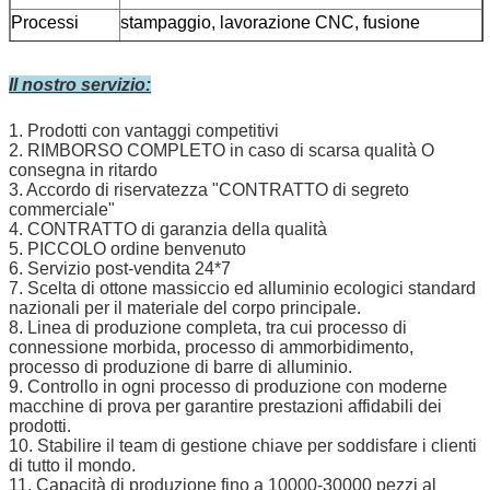
Processi
stampaggio, lavorazione CNC, fusione
taglio laser, foratura, maschiatura,
saldatura laser, saldatura a testa, saldatura ad
Il nostro servizio:
arco con argon, tornitura CNC,
rettifica superficiale, rettifica cilindrica,
1. Prodotti con vantaggi competitivi
2. RIMBORSO COMPLETO in caso di scarsa qualità O
consegna in ritardo
3. Accordo di riservatezza "CONTRATTO di segreto
commerciale"
4. CONTRATTO di garanzia della qualità
5. PICCOLO ordine benvenuto
6. Servizio post-vendita 24*7
7. Scelta di ottone massiccio ed alluminio ecologici standard
nazionali per il materiale del corpo principale.
8. Linea di produzione completa, tra cui processo di
connessione morbida, processo di ammorbidimento,
processo di produzione di barre di alluminio.
9. Controllo in ogni processo di produzione con moderne
macchine di prova per garantire prestazioni affidabili dei
prodotti.
10. Stabilire il team di gestione chiave per soddisfare i clienti
di tutto il mondo.
11. Capacità di produzione fino a 10000-30000 pezzi al