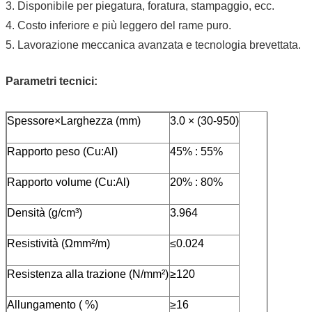
3. Disponibile per piegatura, foratura, stampaggio, ecc.
4. Costo inferiore e più leggero del rame puro.
5. Lavorazione meccanica avanzata e tecnologia brevettata.
Parametri tecnici:
Spessore×Larghezza (mm)
3.0 × (30-950)
Rapporto peso (Cu:Al)
45% : 55%
Rapporto volume (Cu:Al)
20% : 80%
Densità (g/cm³)
3.964
Resistività (Ωmm²/m)
≤0.024
Resistenza alla trazione (N/mm²)
≥120
Allungamento ( %)
≥16