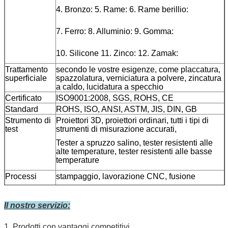
4. Bronzo: 5. Rame: 6. Rame berillio:
7. Ferro: 8. Alluminio: 9. Gomma:
10. Silicone 11. Zinco: 12. Zamak:
Trattamento
secondo le vostre esigenze, come placcatura,
superficiale
spazzolatura, verniciatura a polvere, zincatura
a caldo, lucidatura a specchio
Certificato
ISO9001:2008, SGS, ROHS, CE
Standard
ROHS, ISO, ANSI, ASTM, JIS, DIN, GB
Strumento di
Proiettori 3D, proiettori ordinari, tutti i tipi di
test
strumenti di misurazione accurati,
Tester a spruzzo salino, tester resistenti alle
alte temperature, tester resistenti alle basse
temperature
Processi
stampaggio, lavorazione CNC, fusione
taglio laser, foratura, maschiatura,
saldatura laser, saldatura a testa, saldatura ad
Il nostro servizio:
arco con argon, tornitura CNC,
rettifica superficiale, rettifica cilindrica,
1. Prodotti con vantaggi competitivi