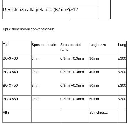
Resistenza alla pelatura (N/mm²)
≥12
Tipi e dimensioni convenzionali:
Tipi
Spessore totale
Spessore del
Larghezza
Lungh
rame
BG-3 ×30
3mm
0.3mm+0.3mm
30mm
≤300
BG-3 ×40
3mm
0.3mm+0.3mm
40mm
≤300
BG-3 ×50
3mm
0.3mm+0.3mm
50mm
≤300
BG-3 ×60
3mm
0.3mm+0.3mm
60mm
≤300
Altri
Su richiesta