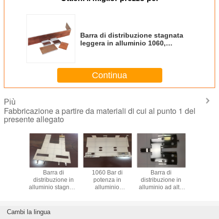
Barra di distribuzione stagnata
leggera in alluminio 1060,
spessore 2,4 mm
Continua
Più
Fabbricazione a partire da materiali di cui al punto 1 del
presente allegato
carica in
Barra di
1060 Bar di
Barra di
Peso legg
o ad alta
distribuzione in
potenza in
distribuzione in
di bus in a
e 271,5
alluminio stagnato
alluminio
alluminio ad alta
lavoraz
 mmx1,5
con eccellente
dimensione
resistenza
avanz
er i
conduttività
personalizzata
stagnata con alta
spessore
tori di
elettrica
con finitura
conduttività
Cambi la lingua
ssione
placcata in stagno