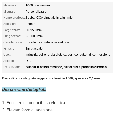
Materiale::
1060 di alluminio
Misurare::
Personalizzare
Nome prodotto::
Busbar CCA bimetale in alluminio
Spessore::
2.4mm
Larghezza::
30-950 mm
Lunghezza::
＜ 3000 mm
Caratteristica::
Eccellente conduttività elettrica
Finisci::
Tin placcato
Uso::
Industria dell'energia elettrica per i conduttori di connessione.
Articolo::
D13
Busbar a bassa tensione
bar di bus a pannello elettrico
Evidenziare:
,
Barra di rame stagnata leggera in alluminio 1060, spessore 2,4 mm
Descrizione dettagliata
1. Eccellente conducibilità elettrica.
2. Elevata forza di adesione.