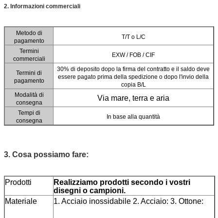
2. Informazioni commerciali
Metodo di
T/T o L/C
pagamento
Termini
EXW / FOB / CIF
commerciali
30% di deposito dopo la firma del contratto e il saldo deve
Termini di
essere pagato prima della spedizione o dopo l'invio della
pagamento
copia B/L
Modalità di
Via mare, terra e aria
consegna
Tempi di
In base alla quantità
consegna
3. Cosa possiamo fare:
Prodotti
Realizziamo prodotti secondo i vostri
disegni o campioni.
Materiale
1. Acciaio inossidabile 2. Acciaio: 3. Ottone: