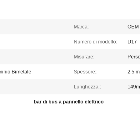
Marca:
OEM
Numero di modello:
D17
Misurare::
Perso
minio Bimetale
Spessore::
2,5 
Lunghezza::
149
bar di bus a pannello elettrico