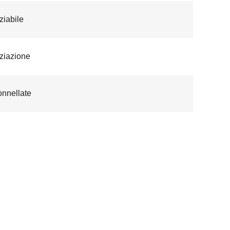
iabile
ziazione
onnellate