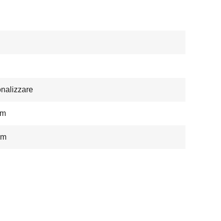
nalizzare
mm
mm