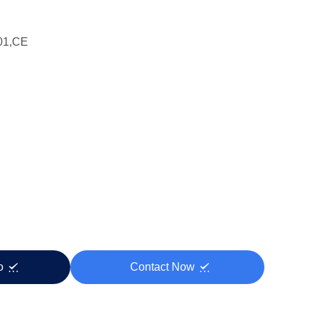
01,CE
zo
Contact Now