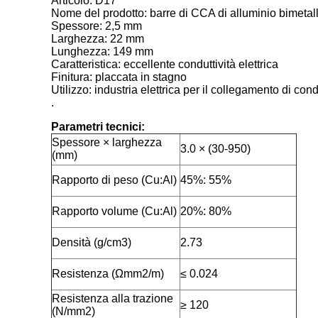
Articolo: D17
Nome del prodotto: barre di CCA di alluminio bimetal
Spessore: 2,5 mm
Larghezza: 22 mm
Lunghezza: 149 mm
Caratteristica: eccellente conduttività elettrica
Finitura: placcata in stagno
Utilizzo: industria elettrica per il collegamento di cond
.
Parametri tecnici:
Spessore × larghezza
3.0 × (30-950)
(mm)
Rapporto di peso (Cu:Al)
45%: 55%
Rapporto volume (Cu:Al)
20%: 80%
Densità (g/cm3)
2.73
Resistenza (Ωmm2/m)
≤ 0.024
Resistenza alla trazione
≥ 120
(N/mm2)