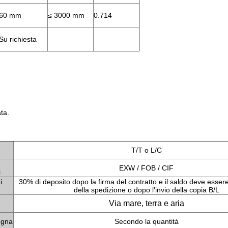
60 mm
≤ 3000 mm
0.714
Su richiesta
ta.
T/T o L/C
EXW / FOB / CIF
i
i
30% di deposito dopo la firma del contratto e il saldo deve esse
della spedizione o dopo l'invio della copia B/L
Via mare, terra e aria
egna
Secondo la quantità