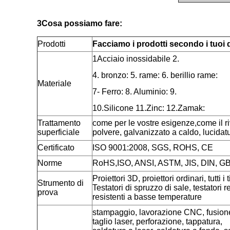
3Cosa possiamo fare:
Prodotti
Facciamo i prodotti secondo i tuoi 
1Acciaio inossidabile 2.
4. bronzo: 5. rame: 6. berillio rame:
Materiale
7- Ferro: 8. Aluminio: 9.
10.Silicone 11.Zinc: 12.Zamak:
Trattamento
come per le vostre esigenze,come il r
superficiale
polvere, galvanizzato a caldo, lucida
Certificato
ISO 9001:2008, SGS, ROHS, CE
Norme
RoHS,ISO, ANSI, ASTM, JIS, DIN, G
Proiettori 3D, proiettori ordinari, tutti 
Strumento di
Testatori di spruzzo di sale, testatori r
prova
resistenti a basse temperature
stampaggio, lavorazione CNC, fusion
taglio laser, perforazione, tappatura,