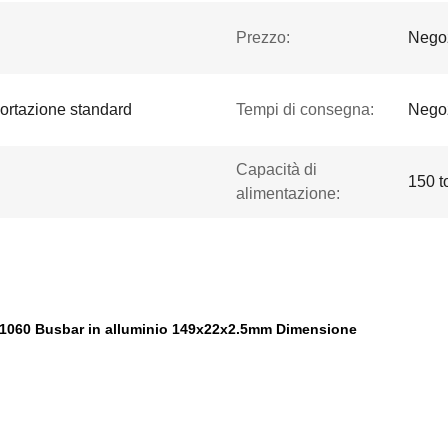
Prezzo:
Negoz
portazione standard
Tempi di consegna:
Nego
Capacità di
150 t
alimentazione:
o, 1060 Busbar in alluminio 149x22x2.5mm Dimensione