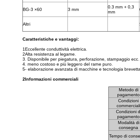
0.3 mm + 0,3
BG-3 ×60
3 mm
mm
Altri
Caratteristiche e vantaggi:
1Eccellente conduttività elettrica.
2Alta resistenza al legame.
3. Disponibile per piegatura, perforazione, stampaggio ecc.
4. meno costoso e più leggero del rame puro.
5- elaborazione avanzata di macchine e tecnologia brevetta
2Informazioni commerciali
Metodo di
pagamento
Condizioni
commercial
Condizioni d
pagamento
Modalità di
consegna
Tempo di cons