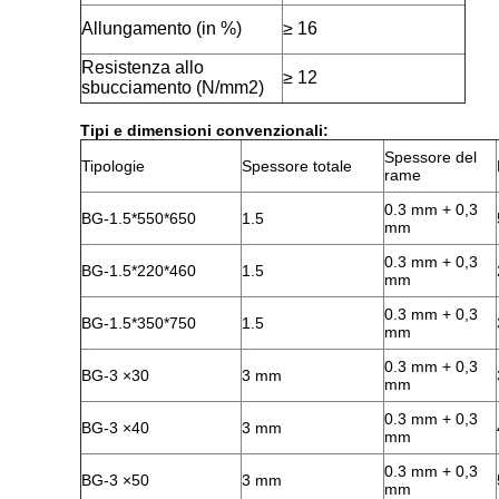
Allungamento (in %)
≥ 16
Resistenza allo
≥ 12
sbucciamento (N/mm2)
Tipi e dimensioni convenzionali:
Spessore del
Tipologie
Spessore totale
rame
0.3 mm + 0,3
BG-1.5*550*650
1.5
mm
0.3 mm + 0,3
BG-1.5*220*460
1.5
mm
0.3 mm + 0,3
BG-1.5*350*750
1.5
mm
0.3 mm + 0,3
BG-3 ×30
3 mm
mm
0.3 mm + 0,3
BG-3 ×40
3 mm
mm
0.3 mm + 0,3
BG-3 ×50
3 mm
mm