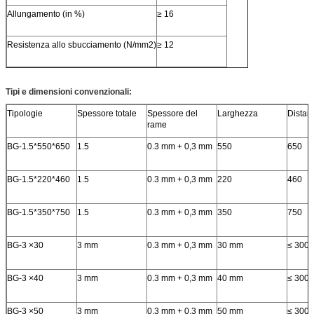
Allungamento (in %)
≥ 16
Resistenza allo sbucciamento (N/mm2)
≥ 12
Tipi e dimensioni convenzionali:
Tipologie
Spessore totale
Spessore del
Larghezza
Distan
rame
BG-1.5*550*650
1.5
0.3 mm + 0,3 mm
550
650
BG-1.5*220*460
1.5
0.3 mm + 0,3 mm
220
460
BG-1.5*350*750
1.5
0.3 mm + 0,3 mm
350
750
BG-3 ×30
3 mm
0.3 mm + 0,3 mm
30 mm
≤ 300
BG-3 ×40
3 mm
0.3 mm + 0,3 mm
40 mm
≤ 300
BG-3 ×50
3 mm
0.3 mm + 0,3 mm
50 mm
≤ 300