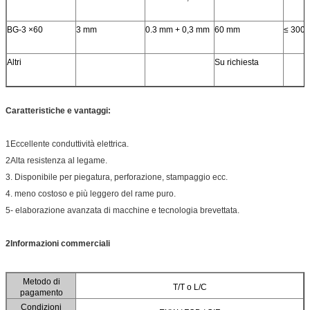
BG-3 ×60
3 mm
0.3 mm + 0,3 mm
60 mm
≤ 300
Altri
Su richiesta
Caratteristiche e vantaggi:
1Eccellente conduttività elettrica.
2Alta resistenza al legame.
3. Disponibile per piegatura, perforazione, stampaggio ecc.
4. meno costoso e più leggero del rame puro.
5- elaborazione avanzata di macchine e tecnologia brevettata.
2Informazioni commerciali
Metodo di
T/T o L/C
pagamento
Condizioni