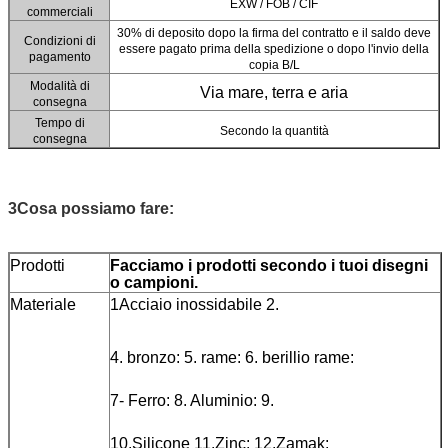
EXW / FOB / CIF
commerciali
30% di deposito dopo la firma del contratto e il saldo deve
Condizioni di
essere pagato prima della spedizione o dopo l'invio della
pagamento
copia B/L
Modalità di
Via mare, terra e aria
consegna
Tempo di
Secondo la quantità
consegna
3Cosa possiamo fare:
Prodotti
Facciamo i prodotti secondo i tuoi disegni
o campioni.
Materiale
1Acciaio inossidabile 2.
4. bronzo: 5. rame: 6. berillio rame:
7- Ferro: 8. Aluminio: 9.
10.Silicone 11.Zinc: 12.Zamak: