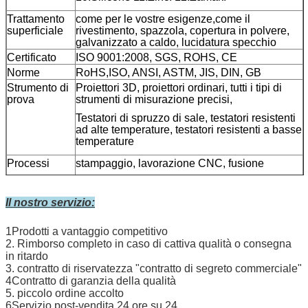
Trattamento
come per le vostre esigenze,come il
superficiale
rivestimento, spazzola, copertura in polvere,
galvanizzato a caldo, lucidatura specchio
Certificato
ISO 9001:2008, SGS, ROHS, CE
Norme
RoHS,ISO, ANSI, ASTM, JIS, DIN, GB
Strumento di
Proiettori 3D, proiettori ordinari, tutti i tipi di
prova
strumenti di misurazione precisi,
Testatori di spruzzo di sale, testatori resistenti
ad alte temperature, testatori resistenti a basse
temperature
Processi
stampaggio, lavorazione CNC, fusione
taglio laser, perforazione, tappatura,
saldatura a laser, saldatura a fondo, saldatura
Il nostro servizio:
ad arco argonico, tornitura CNC,
lavorazione a macinazione superficiale,
1Prodotti a vantaggio competitivo
lavorazione a macinazione cilindrica,
2. Rimborso completo in caso di cattiva qualità o consegna
in ritardo
3. contratto di riservatezza "contratto di segreto commerciale"
4Contratto di garanzia della qualità
5. piccolo ordine accolto
6Servizio post-vendita 24 ore su 24