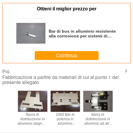
Ottieni il miglior prezzo per
Bar di bus in alluminio resistente
alla corrosione per sistemi di
distribuzione di energia
Continua
Più
Fabbricazione a partire da materiali di cui al punto 1 del
presente allegato
carica in
Barra di
1060 Bar di
Barra di
Peso legg
o ad alta
distribuzione in
potenza in
distribuzione in
di bus in a
e 271,5
alluminio stagnato
alluminio
alluminio ad alta
lavoraz
 mmx1,5
con eccellente
dimensione
resistenza
avanz
er i
conduttività
personalizzata
stagnata con alta
spessore