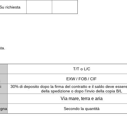
Su richiesta
ta.
T/T o L/C
EXW / FOB / CIF
i
i
30% di deposito dopo la firma del contratto e il saldo deve esse
della spedizione o dopo l'invio della copia B/L
Via mare, terra e aria
egna
Secondo la quantità