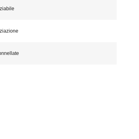
iabile
ziazione
onnellate