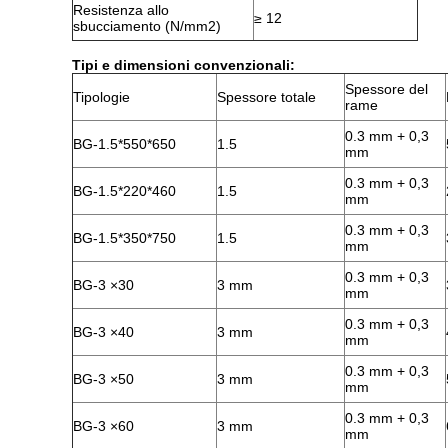
Resistenza allo
≥ 12
sbucciamento (N/mm2)
Tipi e dimensioni convenzionali:
Spessore del
Tipologie
Spessore totale
rame
0.3 mm + 0,3
BG-1.5*550*650
1.5
mm
0.3 mm + 0,3
BG-1.5*220*460
1.5
mm
0.3 mm + 0,3
BG-1.5*350*750
1.5
mm
0.3 mm + 0,3
BG-3 ×30
3 mm
mm
0.3 mm + 0,3
BG-3 ×40
3 mm
mm
0.3 mm + 0,3
BG-3 ×50
3 mm
mm
0.3 mm + 0,3
BG-3 ×60
3 mm
mm