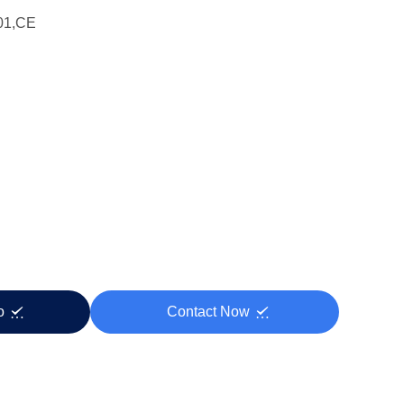
01,CE
zo
Contact Now