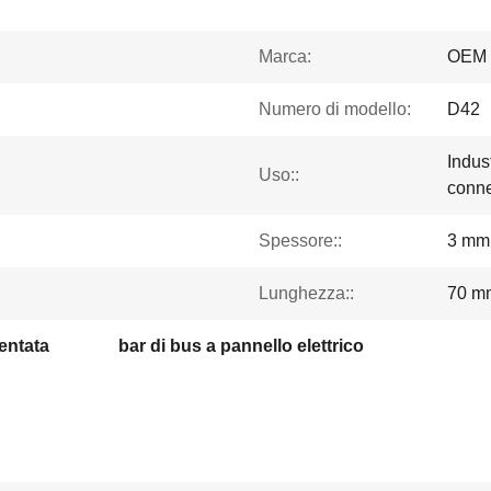
Marca:
OEM
Numero di modello:
D42
Indust
Uso::
conne
Spessore::
3 mm
Lunghezza::
70 m
gentata
bar di bus a pannello elettrico