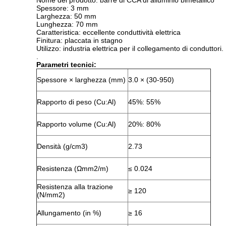
Nome del prodotto: barre di CCA di alluminio bimetallico
Spessore: 3 mm
Larghezza: 50 mm
Lunghezza: 70 mm
Caratteristica: eccellente conduttività elettrica
Finitura: placcata in stagno
Utilizzo: industria elettrica per il collegamento di conduttori.
.
Parametri tecnici:
Spessore × larghezza (mm)
3.0 × (30-950)
Rapporto di peso (Cu:Al)
45%: 55%
Rapporto volume (Cu:Al)
20%: 80%
Densità (g/cm3)
2.73
Resistenza (Ωmm2/m)
≤ 0.024
Resistenza alla trazione
≥ 120
(N/mm2)
Allungamento (in %)
≥ 16