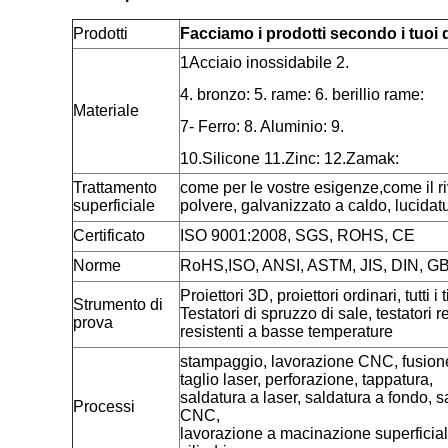
Prodotti
Facciamo i prodotti secondo i tuoi 
1Acciaio inossidabile 2.
4. bronzo: 5. rame: 6. berillio rame:
Materiale
7- Ferro: 8. Aluminio: 9.
10.Silicone 11.Zinc: 12.Zamak:
Trattamento
come per le vostre esigenze,come il r
superficiale
polvere, galvanizzato a caldo, lucida
Certificato
ISO 9001:2008, SGS, ROHS, CE
Norme
RoHS,ISO, ANSI, ASTM, JIS, DIN, G
Proiettori 3D, proiettori ordinari, tutti 
Strumento di
Testatori di spruzzo di sale, testatori r
prova
resistenti a basse temperature
stampaggio, lavorazione CNC, fusion
taglio laser, perforazione, tappatura,
saldatura a laser, saldatura a fondo, s
Processi
CNC,
lavorazione a macinazione superficia