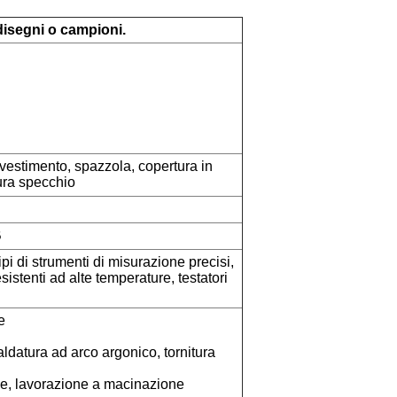
disegni o campioni.
ivestimento, spazzola, copertura in
tura specchio
B
i tipi di strumenti di misurazione precisi,
esistenti ad alte temperature, testatori
e
aldatura ad arco argonico, tornitura
le, lavorazione a macinazione