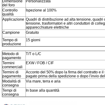
Dimensione
Personalizzata
del foro
Controllo
Ispezione al 100%
qualità
Applicazione
Quadri di distribuzione ad alta tensione, quadri 
tensione, trasformatori e altri conduttori di coll
apparecchiature elettriche
Campione
Gratuito
Tempo di
15 giorni
produzione
Metodo di
T/T o L/C
pagamento
Termini
EXW / FOB / CIF
commerciali
Termini di
Acconto del 50% dopo la firma del contratto e i
pagamento
pagato prima della spedizione o dopo l'invio del
Modalità di
Via mare, terra e aria
consegna
Tempi di
In base alla quantità
consegna