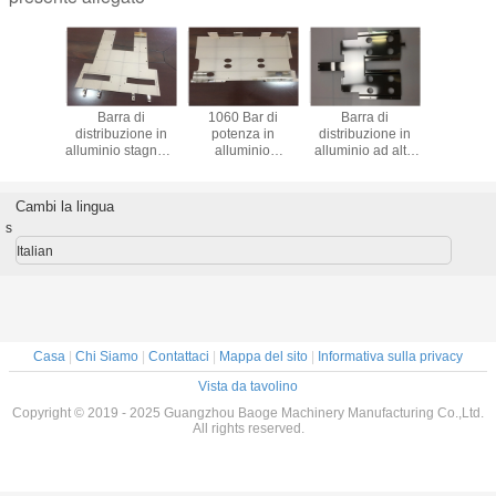
carica in
Barra di
1060 Bar di
Barra di
Peso legg
o ad alta
distribuzione in
potenza in
distribuzione in
di bus in a
e 271,5
alluminio stagnato
alluminio
alluminio ad alta
lavoraz
 mmx1,5
con eccellente
dimensione
resistenza
avanz
er i
conduttività
personalizzata
stagnata con alta
spessore
tori di
elettrica
con finitura
conduttività
Cambi la lingua
ssione
placcata in stagno
s
Italian
Casa
|
Chi Siamo
|
Contattaci
|
Mappa del sito
|
Informativa sulla privacy
Vista da tavolino
Copyright © 2019 - 2025 Guangzhou Baoge Machinery Manufacturing Co.,Ltd.
All rights reserved.