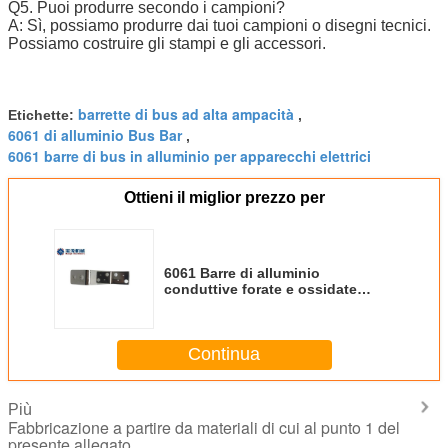
Q5. Puoi produrre secondo i campioni?
A: Sì, possiamo produrre dai tuoi campioni o disegni tecnici.
Possiamo costruire gli stampi e gli accessori.
barrette di bus ad alta ampacità
Etichette:
,
6061 di alluminio Bus Bar
,
6061 barre di bus in alluminio per apparecchi elettrici
Ottieni il miglior prezzo per
6061 Barre di alluminio
conduttive forate e ossidate
260*30*3 mm per esigenze
personalizzate
Continua
Più
Fabbricazione a partire da materiali di cui al punto 1 del
presente allegato