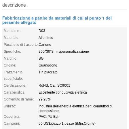
descrizione
Fabbricazione a partire da materiali di cui al punto 1 del
presente allegato
Modello n.:
D03
Materiale:
Alluminio
Pacchetto di trasporto:
Cartone
Specifiche:
260*30*3mm/personalizzazione
Marchio:
BG
Origine:
Guangdong
Trattamento
Tin placcato
superficiale:
Certificazione:
RoHS, CE, ISO9001
Caratteristica:
Eccellente conduttività elettrica
Contenuto di rame:
99,98%
Utilizzo:
Industria dell'energia elettrica per i conduttori di
connessione.
Copertina:
PVC, PU Ect
Campioni:
50 US$/pezzo 1 pezzo ((Min.Ordine)