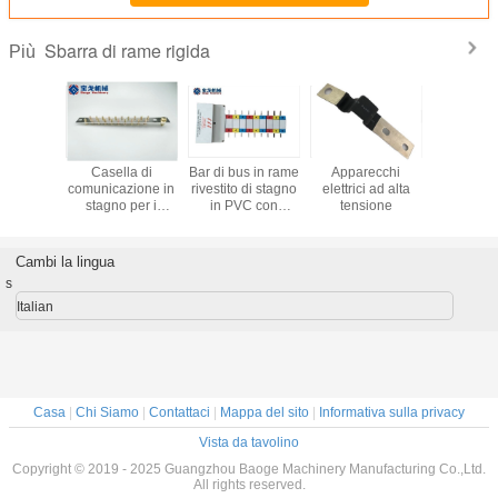
Sbarra di rame rigida
Più
di rame
Casella di
Bar di bus in rame
Apparecchi
Bar di tras
ndustria
comunicazione in
rivestito di stagno
elettrici ad alta
rame a 
nergia
stagno per i
in PVC con
tensione
eterom
 e per la
conduttori di
customizzazione
personal
ione dei
collegamento
e guscio ignifugo
con coper
rmatori
dell'industria
latta e cer
Cambi la lingua
elettrica
RoH
s
Italian
Casa
|
Chi Siamo
|
Contattaci
|
Mappa del sito
|
Informativa sulla privacy
Vista da tavolino
Copyright © 2019 - 2025 Guangzhou Baoge Machinery Manufacturing Co.,Ltd.
All rights reserved.