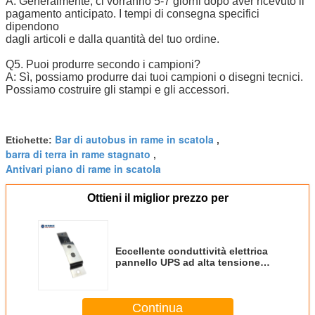
A: Generalmente, ci vorranno 5-7 giorni dopo aver ricevuto il
pagamento anticipato. I tempi di consegna specifici
dipendono
dagli articoli e dalla quantità del tuo ordine.
Q5. Puoi produrre secondo i campioni?
A: Sì, possiamo produrre dai tuoi campioni o disegni tecnici.
Possiamo costruire gli stampi e gli accessori.
Bar di autobus in rame in scatola
Etichette:
,
barra di terra in rame stagnato
,
Antivari piano di rame in scatola
Ottieni il miglior prezzo per
Eccellente conduttività elettrica
pannello UPS ad alta tensione
con barra di bus stratificata in
rame
Continua