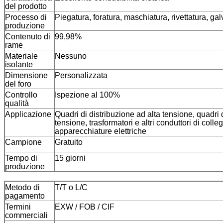
del prodotto
Processo di
Piegatura, foratura, maschiatura, rivettatura, gal
produzione
Contenuto di
99,98%
rame
Materiale
Nessuno
isolante
Dimensione
Personalizzata
del foro
Controllo
Ispezione al 100%
qualità
Applicazione
Quadri di distribuzione ad alta tensione, quadri 
tensione, trasformatori e altri conduttori di coll
apparecchiature elettriche
Campione
Gratuito
Tempo di
15 giorni
produzione
Metodo di
T/T o L/C
pagamento
Termini
EXW / FOB / CIF
commerciali