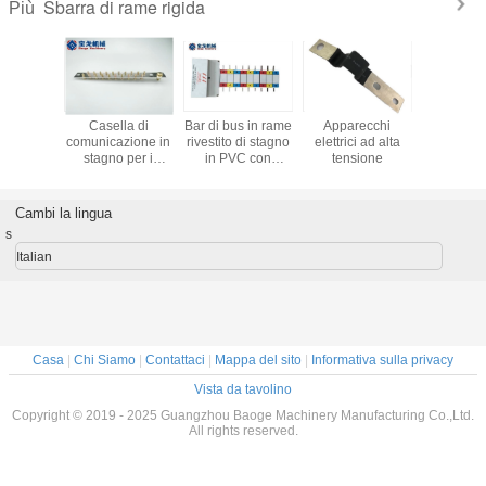
Sbarra di rame rigida
Più
di bus in rame
Apparecchi
Bar di trasporto in
Gabinetto di
99.9
stito di stagno
elettrici ad alta
rame a terra
distribuzione
per 
n PVC con
tensione
eteromorfo
avanzato con
del
tomizzazione
personalizzato
eccellente
elett
scio ignifugo
con copertura in
conduttività
conn
latta e certificato
elettrica
tra
Cambi la lingua
RoHS
s
Italian
Casa
|
Chi Siamo
|
Contattaci
|
Mappa del sito
|
Informativa sulla privacy
Vista da tavolino
Copyright © 2019 - 2025 Guangzhou Baoge Machinery Manufacturing Co.,Ltd.
All rights reserved.