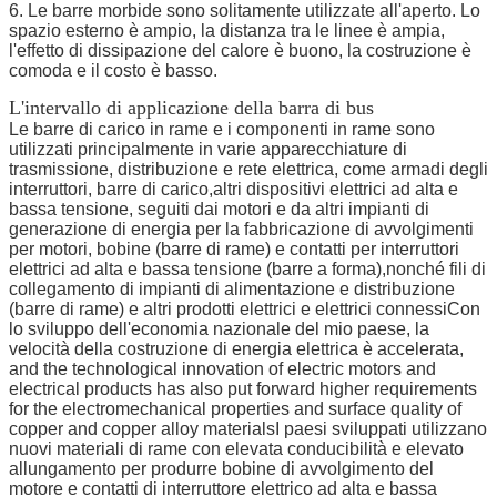
6. Le barre morbide sono solitamente utilizzate all'aperto. Lo
spazio esterno è ampio, la distanza tra le linee è ampia,
l'effetto di dissipazione del calore è buono, la costruzione è
comoda e il costo è basso.
L'intervallo di applicazione della barra di bus
Le barre di carico in rame e i componenti in rame sono
utilizzati principalmente in varie apparecchiature di
trasmissione, distribuzione e rete elettrica, come armadi degli
interruttori, barre di carico,altri dispositivi elettrici ad alta e
bassa tensione, seguiti dai motori e da altri impianti di
generazione di energia per la fabbricazione di avvolgimenti
per motori, bobine (barre di rame) e contatti per interruttori
elettrici ad alta e bassa tensione (barre a forma),nonché fili di
collegamento di impianti di alimentazione e distribuzione
(barre di rame) e altri prodotti elettrici e elettrici connessiCon
lo sviluppo dell'economia nazionale del mio paese, la
velocità della costruzione di energia elettrica è accelerata,
and the technological innovation of electric motors and
electrical products has also put forward higher requirements
for the electromechanical properties and surface quality of
copper and copper alloy materialsI paesi sviluppati utilizzano
nuovi materiali di rame con elevata conducibilità e elevato
allungamento per produrre bobine di avvolgimento del
motore e contatti di interruttore elettrico ad alta e bassa