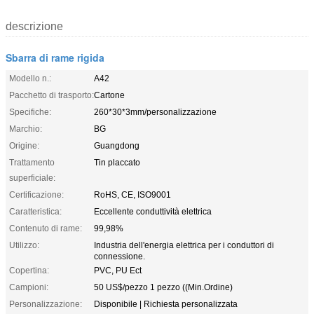
descrizione
Sbarra di rame rigida
Modello n.:
A42
Pacchetto di trasporto:
Cartone
Specifiche:
260*30*3mm/personalizzazione
Marchio:
BG
Origine:
Guangdong
Trattamento
Tin placcato
superficiale:
Certificazione:
RoHS, CE, ISO9001
Caratteristica:
Eccellente conduttività elettrica
Contenuto di rame:
99,98%
Utilizzo:
Industria dell'energia elettrica per i conduttori di
connessione.
Copertina:
PVC, PU Ect
Campioni:
50 US$/pezzo 1 pezzo ((Min.Ordine)
Personalizzazione:
Disponibile | Richiesta personalizzata