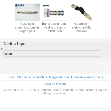
di rame
Casella di
Bar di bus in rame
Apparecchi
Bar di tras
ndustria
comunicazione in
rivestito di stagno
elettrici ad alta
rame a 
nergia
stagno per i
in PVC con
tensione
eterom
 e per la
conduttori di
customizzazione
personal
ione dei
collegamento
e guscio ignifugo
con coper
rmatori
dell'industria
latta e cer
Cambi la lingua
elettrica
RoH
s
Italian
Casa
|
Chi Siamo
|
Contattaci
|
Mappa del sito
|
Informativa sulla privacy
Vista da tavolino
Copyright © 2019 - 2025 Guangzhou Baoge Machinery Manufacturing Co.,Ltd.
All rights reserved.