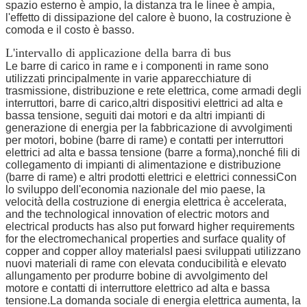
spazio esterno è ampio, la distanza tra le linee è ampia,
l'effetto di dissipazione del calore è buono, la costruzione è
comoda e il costo è basso.
L'intervallo di applicazione della barra di bus
Le barre di carico in rame e i componenti in rame sono
utilizzati principalmente in varie apparecchiature di
trasmissione, distribuzione e rete elettrica, come armadi degli
interruttori, barre di carico,altri dispositivi elettrici ad alta e
bassa tensione, seguiti dai motori e da altri impianti di
generazione di energia per la fabbricazione di avvolgimenti
per motori, bobine (barre di rame) e contatti per interruttori
elettrici ad alta e bassa tensione (barre a forma),nonché fili di
collegamento di impianti di alimentazione e distribuzione
(barre di rame) e altri prodotti elettrici e elettrici connessiCon
lo sviluppo dell'economia nazionale del mio paese, la
velocità della costruzione di energia elettrica è accelerata,
and the technological innovation of electric motors and
electrical products has also put forward higher requirements
for the electromechanical properties and surface quality of
copper and copper alloy materialsI paesi sviluppati utilizzano
nuovi materiali di rame con elevata conducibilità e elevato
allungamento per produrre bobine di avvolgimento del
motore e contatti di interruttore elettrico ad alta e bassa
tensione.La domanda sociale di energia elettrica aumenta, la