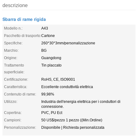
descrizione
Sbarra di rame rigida
Modello n.:
A43
Pacchetto di trasporto:
Cartone
Specifiche:
260*30*3mm/personalizzazione
Marchio:
BG
Origine:
Guangdong
Trattamento
Tin placcato
superficiale:
Certificazione:
RoHS, CE, ISO9001
Caratteristica:
Eccellente conduttività elettrica
Contenuto di rame:
99,98%
Utilizzo:
Industria dell'energia elettrica per i conduttori di
connessione.
Copertina:
PVC, PU Ect
Campioni:
50 US$/pezzo 1 pezzo ((Min.Ordine)
Personalizzazione:
Disponibile | Richiesta personalizzata