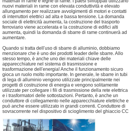
materiali in rame e leghe di rame. I paesi sviluppati utilizzano
nuovi materiali in rame con elevata conduttività e elevato
allungamento per realizzare avvolgimenti di motori e contatti
di interruttori elettrici ad alta e bassa tensione. La domanda
sociale di elettricità aumenta, la costruzione del trasporto
ferroviario viene accelerata e la costruzione di edifici alti
aumenta, quindi la domanda di sbarre di rame continuerà ad
aumentare.
Quando si tratta dell'uso di sbarre di alluminio, dobbiamo
menzionare che è uno dei prodotti leader delle sbarre. Allo
stesso tempo, è anche uno dei materiali chiave delle
apparecchiature nel sistema di trasmissione e
trasformazione dell'energia! Anche il funzionamento sicuro
gioca un ruolo molto importante. In generale, le sbarre in tubi
di lega di alluminio vengono utilizzate principalmente nei
progetti di costruzione di energia e vengono solitamente
utilizzate per collegare i fili di trasmissione della rete elettrica
e i trasformatori delle sottostazioni. Pertanto, è anche un
conduttore di collegamento nelle apparecchiature elettriche e
può anche essere utilizzato in grandi correnti. Conduttore di
sovracorrente nel dispositivo di scioglimento del ghiaccio CC