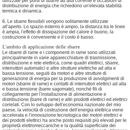
utilizzate per ponti di sbarre ad alta corrente e occasioni di
distribuzione di energia che richiedono un'elevata stabilità
termica e dinamica.
6. Le sbarre flessibili vengono solitamente utilizzate
all'aperto. Lo spazio esterno è ampio, la distanza tra le linee
è ampia, l'effetto di dissipazione del calore è buono, la
costruzione è conveniente e il costo è basso.
L'ambito di applicazione delle sbarre
Le sbarre di rame e i componenti in rame sono utilizzati
principalmente in varie apparecchiature di trasmissione,
distribuzione e rete elettrica, come quadri elettrici, sbarre,
interruttori automatici e altre strutture elettriche ad alta e
bassa tensione, seguiti da motori e altre strutture di
generazione di energia per la produzione di avvolgimenti di
motori (sbarre di rame) e contatti di interruttori elettrici ad alta
e bassa tensione (barre sagomate), nonché fili di
collegamento per l'installazione di alimentazione e
distribuzione (barre di rame) e altri prodotti elettrici ed elettrici
correlati. Con lo sviluppo dell'economia nazionale del mio
paese, la velocità di costruzione dell'energia elettrica viene
accelerata e l'innovazione tecnologica dei motori elettrici e
dei prodotti elettrici ha anche posto requisiti più elevati per le
proprietà elettromeccaniche e la qualità superficiale dei