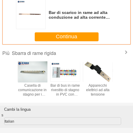
Bar di scarico in rame ad alta
conduzione ad alta corrente
continua con certificazione CE e
rivestimento in PVC
Continua
Sbarra di rame rigida
Più
di rame
Casella di
Bar di bus in rame
Apparecchi
Bar di tras
ndustria
comunicazione in
rivestito di stagno
elettrici ad alta
rame a 
nergia
stagno per i
in PVC con
tensione
eterom
 e per la
conduttori di
customizzazione
personal
ione dei
collegamento
e guscio ignifugo
con coper
rmatori
dell'industria
latta e cer
Cambi la lingua
elettrica
RoH
s
Italian