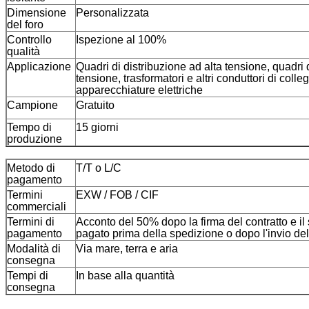
Dimensione
Personalizzata
del foro
Controllo
Ispezione al 100%
qualità
Applicazione
Quadri di distribuzione ad alta tensione, quadri 
tensione, trasformatori e altri conduttori di coll
apparecchiature elettriche
Campione
Gratuito
Tempo di
15 giorni
produzione
Metodo di
T/T o L/C
pagamento
Termini
EXW / FOB / CIF
commerciali
Termini di
Acconto del 50% dopo la firma del contratto e i
pagamento
pagato prima della spedizione o dopo l'invio del
Modalità di
Via mare, terra e aria
consegna
Tempi di
In base alla quantità
consegna