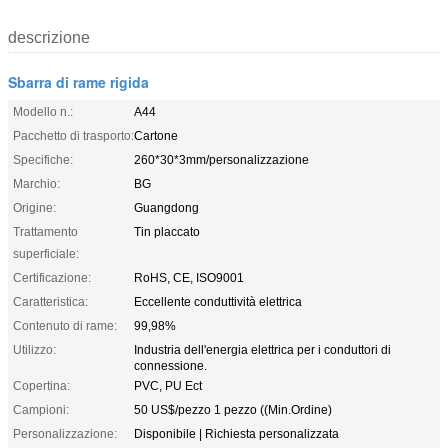
descrizione
Sbarra di rame rigida
Modello n.:
A44
Pacchetto di trasporto:
Cartone
Specifiche:
260*30*3mm/personalizzazione
Marchio:
BG
Origine:
Guangdong
Trattamento
Tin placcato
superficiale:
Certificazione:
RoHS, CE, ISO9001
Caratteristica:
Eccellente conduttività elettrica
Contenuto di rame:
99,98%
Utilizzo:
Industria dell'energia elettrica per i conduttori di
connessione.
Copertina:
PVC, PU Ect
Campioni:
50 US$/pezzo 1 pezzo ((Min.Ordine)
Personalizzazione:
Disponibile | Richiesta personalizzata