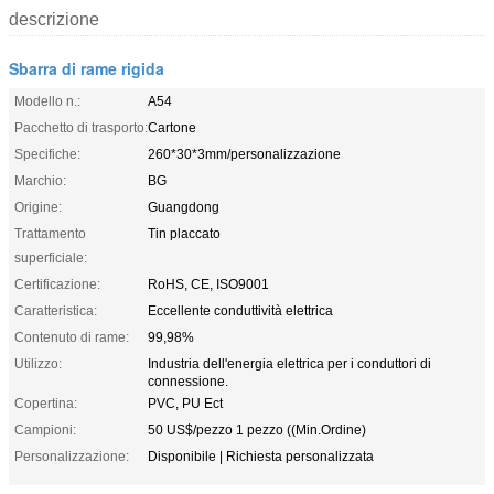
descrizione
Sbarra di rame rigida
Modello n.:
A54
Pacchetto di trasporto:
Cartone
Specifiche:
260*30*3mm/personalizzazione
Marchio:
BG
Origine:
Guangdong
Trattamento
Tin placcato
superficiale:
Certificazione:
RoHS, CE, ISO9001
Caratteristica:
Eccellente conduttività elettrica
Contenuto di rame:
99,98%
Utilizzo:
Industria dell'energia elettrica per i conduttori di
connessione.
Copertina:
PVC, PU Ect
Campioni:
50 US$/pezzo 1 pezzo ((Min.Ordine)
Personalizzazione:
Disponibile | Richiesta personalizzata