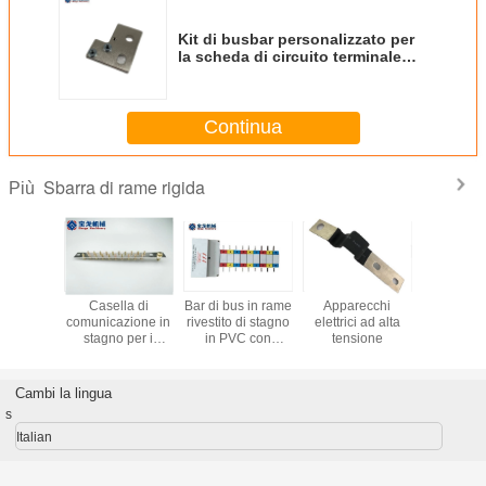
Kit di busbar personalizzato per
la scheda di circuito terminale
LFP Prismatic 18650 Cells PVC
Cover
Continua
Sbarra di rame rigida
Più
di rame
Casella di
Bar di bus in rame
Apparecchi
Bar di tras
ndustria
comunicazione in
rivestito di stagno
elettrici ad alta
rame a 
nergia
stagno per i
in PVC con
tensione
eterom
 e per la
conduttori di
customizzazione
personal
ione dei
collegamento
e guscio ignifugo
con coper
rmatori
dell'industria
latta e cer
Cambi la lingua
elettrica
RoH
s
Italian