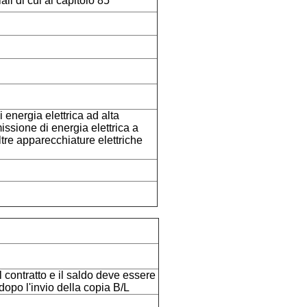
li di cui al capitolo 85
 energia elettrica ad alta
issione di energia elettrica a
ltre apparecchiature elettriche
 contratto e il saldo deve essere
opo l'invio della copia B/L