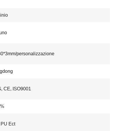
inio
uno
30*3mm/personalizzazione
gdong
, CE, ISO9001
8%
 PU Ect