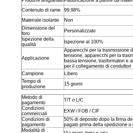
Produrre artigianato
Fabbricazione a partire da materia
Contenuto di rame
99.98%
Materiale isolante
Non
Dimensione del
Personalizzato
foro
Ispezione della
Ispezione al 100%
qualità
Apparecchi per la trasmissione di
tensione, apparecchi per la trasm
Applicazione
bassa tensione, trasformatori e a
per il collegamento di conduttori
Campione
Libero
Tempo di
15 giorni
produzione
Metodo di
T/T o L/C
pagamento
Condizioni
EXW / FOB / CIF
commerciali
Condizioni di
50% di deposito dopo la firma del
pagamento
pagato prima della spedizione o d
Modalità di
Via mare, terra e aria