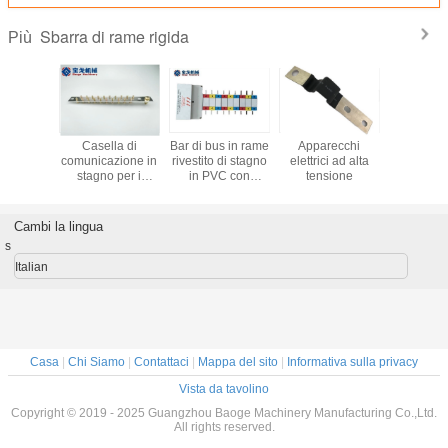
Sbarra di rame rigida
Più
di rame
Casella di
Bar di bus in rame
Apparecchi
Bar di tras
ndustria
comunicazione in
rivestito di stagno
elettrici ad alta
rame a 
nergia
stagno per i
in PVC con
tensione
eterom
 e per la
conduttori di
customizzazione
personal
ione dei
collegamento
e guscio ignifugo
con coper
rmatori
dell'industria
latta e cer
Cambi la lingua
elettrica
RoH
s
Italian
Casa
|
Chi Siamo
|
Contattaci
|
Mappa del sito
|
Informativa sulla privacy
Vista da tavolino
Copyright © 2019 - 2025 Guangzhou Baoge Machinery Manufacturing Co.,Ltd.
All rights reserved.