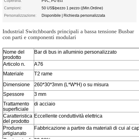
Copertina:
PVC, PU Ect
Campioni:
50 US$/pezzo 1 pezzo ((Min.Ordine)
Personalizzazione:
Disponibile | Richiesta personalizzata
Industrial Switchboards principali a bassa tensione Busbar
con parti e componenti modulari
Nome del
Bar di bus in alluminio personalizzato
prodotto
Articolo n.
A76
Materiale
T2 rame
Dimensione
260*30*3mm (L*W*H) o su misura
Spessore
3 mm
Trattamento
di acciaio
superficiale
Caratteristica
Eccellente conduttività elettrica
del prodotto
Produrre
Fabbricazione a partire da materiali di cui al cap
artigianato