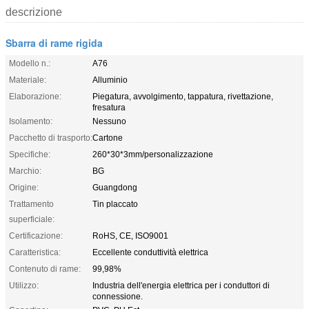
descrizione
Sbarra di rame rigida
Modello n.:
A76
Materiale:
Alluminio
Elaborazione:
Piegatura, avvolgimento, tappatura, rivettazione,
fresatura
Isolamento:
Nessuno
Pacchetto di trasporto:
Cartone
Specifiche:
260*30*3mm/personalizzazione
Marchio:
BG
Origine:
Guangdong
Trattamento
Tin placcato
superficiale:
Certificazione:
RoHS, CE, ISO9001
Caratteristica:
Eccellente conduttività elettrica
Contenuto di rame:
99,98%
Utilizzo:
Industria dell'energia elettrica per i conduttori di
connessione.