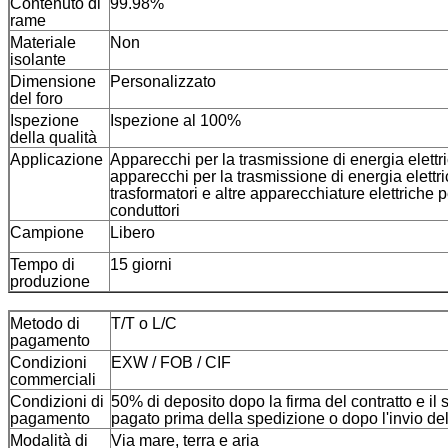
Contenuto di
99.98%
rame
Materiale
Non
isolante
Dimensione
Personalizzato
del foro
Ispezione
Ispezione al 100%
della qualità
Applicazione
Apparecchi per la trasmissione di energia elettri
apparecchi per la trasmissione di energia elettr
trasformatori e altre apparecchiature elettriche 
conduttori
Campione
Libero
Tempo di
15 giorni
produzione
Metodo di
T/T o L/C
pagamento
Condizioni
EXW / FOB / CIF
commerciali
Condizioni di
50% di deposito dopo la firma del contratto e il
pagamento
pagato prima della spedizione o dopo l'invio de
Modalità di
Via mare, terra e aria