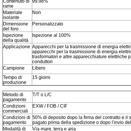
Contenuto di
99.98%
rame
Materiale
Non
isolante
Dimensione
Personalizzato
del foro
Ispezione
Ispezione al 100%
della qualità
Applicazione
Apparecchi per la trasmissione di energia elettri
apparecchi per la trasmissione di energia elettr
trasformatori e altre apparecchiature elettriche 
conduttori
Campione
Libero
Tempo di
15 giorni
produzione
Metodo di
T/T o L/C
pagamento
Condizioni
EXW / FOB / CIF
commerciali
Condizioni di
50% di deposito dopo la firma del contratto e il
pagamento
pagato prima della spedizione o dopo l'invio de
Modalità di
Via mare, terra e aria