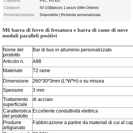
Copertina:
PVC, PU Ect
Campioni:
50 US$/pezzo 1 pezzo ((Min.Ordine)
Personalizzazione:
Disponibile | Richiesta personalizzata
M6 barra di ferro di fresatura e barra di rame di nove
moduli paralleli positivi
Nome del
Bar di bus in alluminio personalizzato
prodotto
Articolo n.
A88
Materiale
T2 rame
Dimensione
260*30*3mm (L*W*H) o su misura
Spessore
3 mm
Trattamento
di acciaio
superficiale
Caratteristica
Eccellente conduttività elettrica
del prodotto
Produrre
Fabbricazione a partire da materiali di cui al cap
artigianato