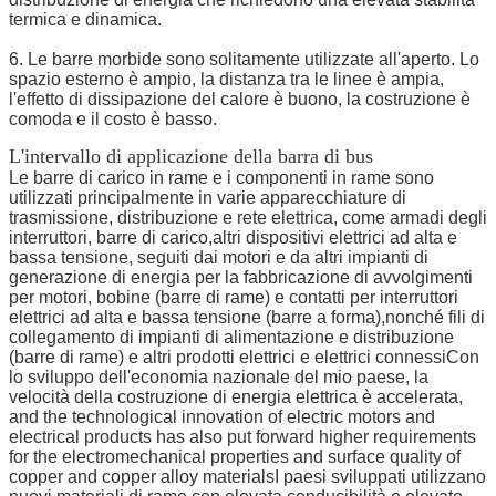
termica e dinamica.
6. Le barre morbide sono solitamente utilizzate all'aperto. Lo
spazio esterno è ampio, la distanza tra le linee è ampia,
l'effetto di dissipazione del calore è buono, la costruzione è
comoda e il costo è basso.
L'intervallo di applicazione della barra di bus
Le barre di carico in rame e i componenti in rame sono
utilizzati principalmente in varie apparecchiature di
trasmissione, distribuzione e rete elettrica, come armadi degli
interruttori, barre di carico,altri dispositivi elettrici ad alta e
bassa tensione, seguiti dai motori e da altri impianti di
generazione di energia per la fabbricazione di avvolgimenti
per motori, bobine (barre di rame) e contatti per interruttori
elettrici ad alta e bassa tensione (barre a forma),nonché fili di
collegamento di impianti di alimentazione e distribuzione
(barre di rame) e altri prodotti elettrici e elettrici connessiCon
lo sviluppo dell'economia nazionale del mio paese, la
velocità della costruzione di energia elettrica è accelerata,
and the technological innovation of electric motors and
electrical products has also put forward higher requirements
for the electromechanical properties and surface quality of
copper and copper alloy materialsI paesi sviluppati utilizzano