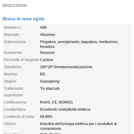
descrizione
Sbarra di rame rigida
Modello n.:
A88
Materiale:
Alluminio
Elaborazione:
Piegatura, avvolgimento, tappatura, rivettazione,
fresatura
Isolamento:
Nessuno
Pacchetto di trasporto:
Cartone
Specifiche:
260*30*3mm/personalizzazione
Marchio:
BG
Origine:
Guangdong
Trattamento
Tin placcato
superficiale:
Certificazione:
RoHS, CE, ISO9001
Caratteristica:
Eccellente conduttività elettrica
Contenuto di rame:
99,98%
Utilizzo:
Industria dell'energia elettrica per i conduttori di
connessione.