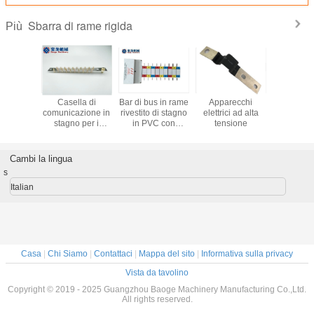
Sbarra di rame rigida
Più
di rame
Casella di
Bar di bus in rame
Apparecchi
Bar di tras
ndustria
comunicazione in
rivestito di stagno
elettrici ad alta
rame a 
nergia
stagno per i
in PVC con
tensione
eterom
 e per la
conduttori di
customizzazione
personal
ione dei
collegamento
e guscio ignifugo
con coper
rmatori
dell'industria
latta e cer
Cambi la lingua
elettrica
RoH
s
Italian
Casa
|
Chi Siamo
|
Contattaci
|
Mappa del sito
|
Informativa sulla privacy
Vista da tavolino
Copyright © 2019 - 2025 Guangzhou Baoge Machinery Manufacturing Co.,Ltd.
All rights reserved.