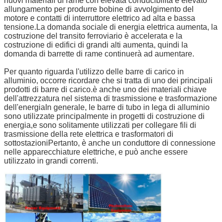
nuovi materiali di rame con elevata conducibilità e elevato
allungamento per produrre bobine di avvolgimento del
motore e contatti di interruttore elettrico ad alta e bassa
tensione.La domanda sociale di energia elettrica aumenta, la
costruzione del transito ferroviario è accelerata e la
costruzione di edifici di grandi alti aumenta, quindi la
domanda di barrette di rame continuerà ad aumentare.
Lasciate un messaggio
Per quanto riguarda l'utilizzo delle barre di carico in
alluminio, occorre ricordare che si tratta di uno dei principali
Ti richiameremo presto!
prodotti di barre di carico.è anche uno dei materiali chiave
dell'attrezzatura nel sistema di trasmissione e trasformazione
dell'energiaIn generale, le barre di tubo in lega di alluminio
sono utilizzate principalmente in progetti di costruzione di
energia,e sono solitamente utilizzati per collegare fili di
trasmissione della rete elettrica e trasformatori di
sottostazioniPertanto, è anche un conduttore di connessione
nelle apparecchiature elettriche, e può anche essere
utilizzato in grandi correnti.