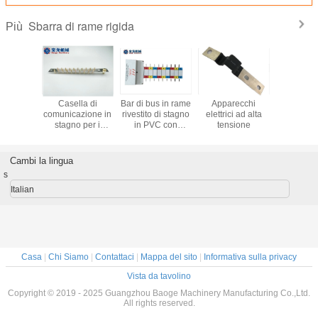
Sbarra di rame rigida
Più
di rame
Casella di
Bar di bus in rame
Apparecchi
Bar di tras
ndustria
comunicazione in
rivestito di stagno
elettrici ad alta
rame a 
nergia
stagno per i
in PVC con
tensione
eterom
 e per la
conduttori di
customizzazione
personal
ione dei
collegamento
e guscio ignifugo
con coper
rmatori
dell'industria
latta e cer
Cambi la lingua
elettrica
RoH
s
Italian
Casa
|
Chi Siamo
|
Contattaci
|
Mappa del sito
|
Informativa sulla privacy
Vista da tavolino
Copyright © 2019 - 2025 Guangzhou Baoge Machinery Manufacturing Co.,Ltd.
All rights reserved.