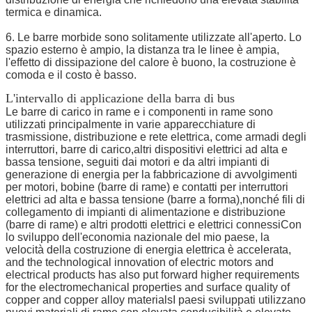
termica e dinamica.
6. Le barre morbide sono solitamente utilizzate all'aperto. Lo
spazio esterno è ampio, la distanza tra le linee è ampia,
l'effetto di dissipazione del calore è buono, la costruzione è
comoda e il costo è basso.
L'intervallo di applicazione della barra di bus
Le barre di carico in rame e i componenti in rame sono
utilizzati principalmente in varie apparecchiature di
trasmissione, distribuzione e rete elettrica, come armadi degli
interruttori, barre di carico,altri dispositivi elettrici ad alta e
bassa tensione, seguiti dai motori e da altri impianti di
generazione di energia per la fabbricazione di avvolgimenti
per motori, bobine (barre di rame) e contatti per interruttori
elettrici ad alta e bassa tensione (barre a forma),nonché fili di
collegamento di impianti di alimentazione e distribuzione
(barre di rame) e altri prodotti elettrici e elettrici connessiCon
lo sviluppo dell'economia nazionale del mio paese, la
velocità della costruzione di energia elettrica è accelerata,
and the technological innovation of electric motors and
electrical products has also put forward higher requirements
for the electromechanical properties and surface quality of
copper and copper alloy materialsI paesi sviluppati utilizzano