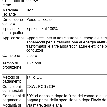
Contenuto di
99.98%
rame
Materiale
Non
isolante
Dimensione
Personalizzato
del foro
Ispezione
Ispezione al 100%
della qualità
Applicazione
Apparecchi per la trasmissione di energia elettri
apparecchi per la trasmissione di energia elettr
trasformatori e altre apparecchiature elettriche 
conduttori
Campione
Libero
Tempo di
15 giorni
produzione
Metodo di
T/T o L/C
pagamento
Condizioni
EXW / FOB / CIF
commerciali
Condizioni di
50% di deposito dopo la firma del contratto e il
pagamento
pagato prima della spedizione o dopo l'invio de
Modalità di
Via mare, terra e aria